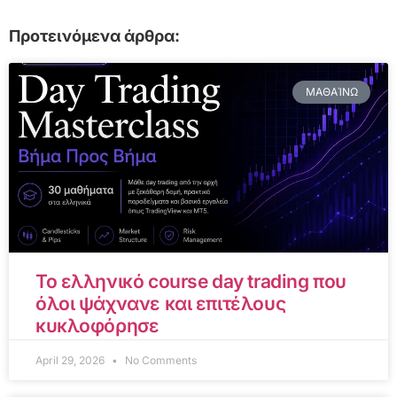
Προτεινόμενα άρθρα:
ΜΑΘΑΊΝΩ
Το ελληνικό course day trading που
όλοι ψάχνανε και επιτέλους
κυκλοφόρησε
April 29, 2026
No Comments