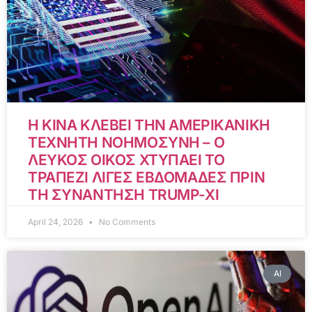
Η ΚΙΝΑ ΚΛΕΒΕΙ ΤΗΝ ΑΜΕΡΙΚΑΝΙΚΗ
ΤΕΧΝΗΤΗ ΝΟΗΜΟΣΥΝΗ – Ο
ΛΕΥΚΟΣ ΟΙΚΟΣ ΧΤΥΠΑΕΙ ΤΟ
ΤΡΑΠΕΖΙ ΛΙΓΕΣ ΕΒΔΟΜΑΔΕΣ ΠΡΙΝ
ΤΗ ΣΥΝΑΝΤΗΣΗ TRUMP-XI
April 24, 2026
No Comments
AI