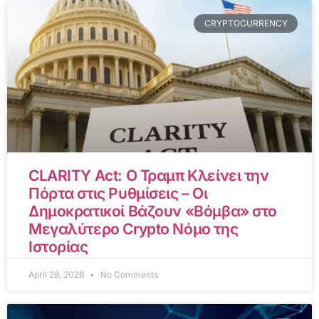
CRYPTOCURRENCY
CLARITY Act: Ο Τραμπ Κλείνει την
Πόρτα στις Ρυθμίσεις – Οι
Δημοκρατικοί Βάζουν «Βόμβα» στο
Μεγαλύτερο Crypto Νόμο της
Ιστορίας
April 28, 2026
No Comments