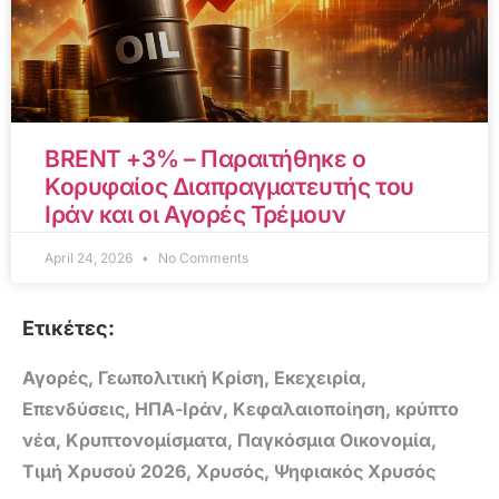
BRENT +3% – Παραιτήθηκε ο
Κορυφαίος Διαπραγματευτής του
Ιράν και οι Αγορές Τρέμουν
April 24, 2026
No Comments
Ετικέτες:
Αγορές
,
Γεωπολιτική Κρίση
,
Εκεχειρία
,
Επενδύσεις
,
ΗΠΑ-Ιράν
,
Κεφαλαιοποίηση
,
κρύπτο
νέα
,
Κρυπτονομίσματα
,
Παγκόσμια Οικονομία
,
Τιμή Χρυσού 2026
,
Χρυσός
,
Ψηφιακός Χρυσός