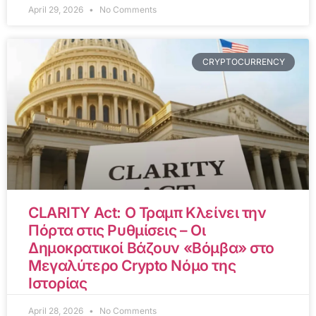
April 29, 2026
No Comments
CRYPTOCURRENCY
CLARITY Act: Ο Τραμπ Κλείνει την
Πόρτα στις Ρυθμίσεις – Οι
Δημοκρατικοί Βάζουν «Βόμβα» στο
Μεγαλύτερο Crypto Νόμο της
Ιστορίας
April 28, 2026
No Comments