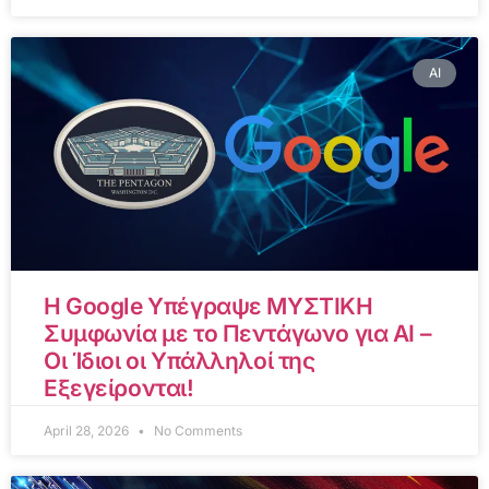
AI
Η Google Υπέγραψε ΜΥΣΤΙΚΗ
Συμφωνία με το Πεντάγωνο για AI –
Οι Ίδιοι οι Υπάλληλοί της
Εξεγείρονται!
April 28, 2026
No Comments