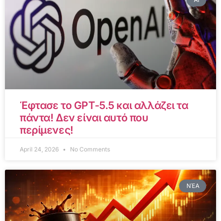
Έφτασε το GPT-5.5 και αλλάζει τα
πάντα! Δεν είναι αυτό που
περίμενες!
April 24, 2026
No Comments
ΝΈΑ