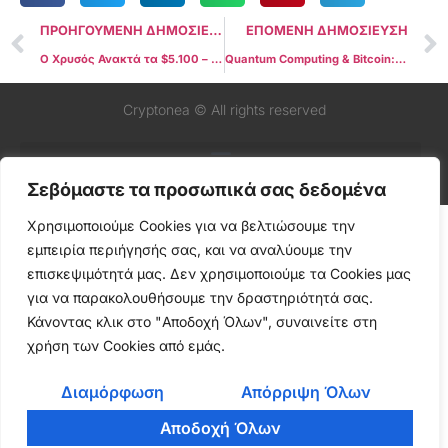
ΠΡΟΗΓΟΥΜΕΝΗ ΔΗΜΟΣΙΕΥΣΗ
ΕΠΟΜΕΝΗ ΔΗΜΟΣΙΕΥΣΗ
Ο Χρυσός Ανακτά τα $5.100 – Νέο Ιστορικό Σήμα ή Παγίδα για την Αγορά;
Quantum Computing & Bitcoin: Εκρηκτική άνοδος στις αναζητήσεις Google – Πόσο πραγματικός είναι ο κίνδυνος;
Cryptonea © All rights reserved
Σεβόμαστε τα προσωπικά σας δεδομένα
Χρησιμοποιούμε Cookies για να βελτιώσουμε την
εμπειρία περιήγησής σας, και να αναλύουμε την
επισκεψιμότητά μας. Δεν χρησιμοποιούμε τα Cookies μας
για να παρακολουθήσουμε την δραστηριότητά σας.
Κάνοντας κλικ στο "Αποδοχή Όλων", συναινείτε στη
χρήση των Cookies από εμάς.
Διαμόρφωση
Απόρριψη Όλων
Αποδοχή Όλων