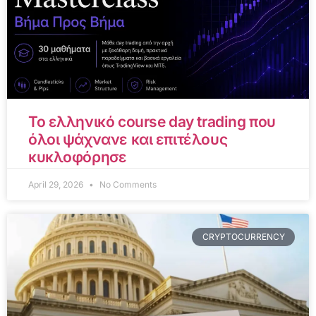
Το ελληνικό course day trading που
όλοι ψάχνανε και επιτέλους
κυκλοφόρησε
April 29, 2026
No Comments
CRYPTOCURRENCY