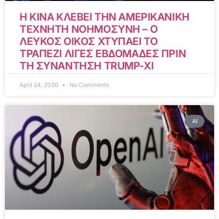
Η ΚΙΝΑ ΚΛΕΒΕΙ ΤΗΝ ΑΜΕΡΙΚΑΝΙΚΗ
ΤΕΧΝΗΤΗ ΝΟΗΜΟΣΥΝΗ – Ο
ΛΕΥΚΟΣ ΟΙΚΟΣ ΧΤΥΠΑΕΙ ΤΟ
ΤΡΑΠΕΖΙ ΛΙΓΕΣ ΕΒΔΟΜΑΔΕΣ ΠΡΙΝ
ΤΗ ΣΥΝΑΝΤΗΣΗ TRUMP-XI
April 24, 2026
No Comments
AI