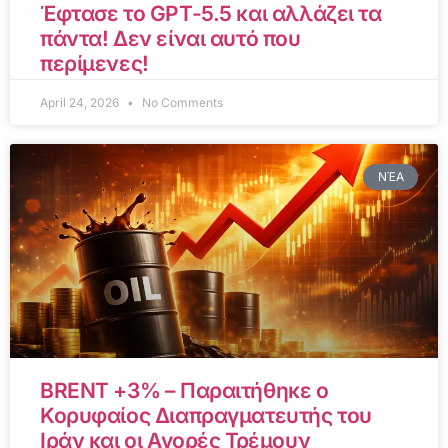
Έφτασε το GPT-5.5 και αλλάζει τα
πάντα! Δεν είναι αυτό που
περίμενες!
April 24, 2026
No Comments
ΝΈΑ
BRENT +3% – Παραιτήθηκε ο
Κορυφαίος Διαπραγματευτής του
Ιράν και οι Αγορές Τρέμουν