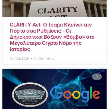
CLARITY Act: Ο Τραμπ Κλείνει την
Πόρτα στις Ρυθμίσεις – Οι
Δημοκρατικοί Βάζουν «Βόμβα» στο
Μεγαλύτερο Crypto Νόμο της
Ιστορίας
April 28, 2026
No Comments
AI