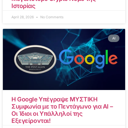
Ιστορίας
April 28, 2026
No Comments
AI
Η Google Υπέγραψε ΜΥΣΤΙΚΗ
Συμφωνία με το Πεντάγωνο για AI –
Οι Ίδιοι οι Υπάλληλοί της
Εξεγείρονται!