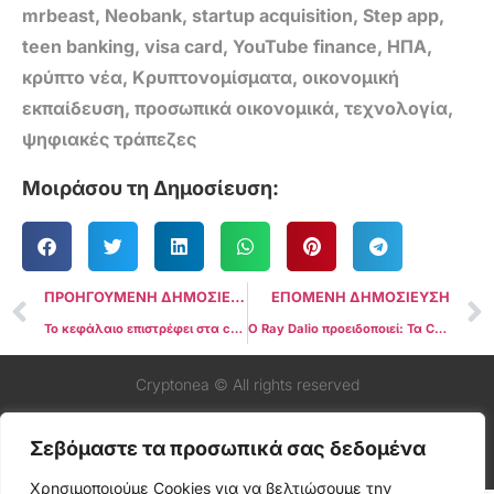
mrbeast
,
Neobank
,
startup acquisition
,
Step app
,
teen banking
,
visa card
,
YouTube finance
,
ΗΠΑ
,
κρύπτο νέα
,
Κρυπτονομίσματα
,
οικονομική
εκπαίδευση
,
προσωπικά οικονομικά
,
τεχνολογία
,
ψηφιακές τράπεζες
Μοιράσου τη Δημοσίευση:
ΠΡΟΗΓΟΥΜΕΝΗ ΔΗΜΟΣΙΕΥΣΗ
ΕΠΟΜΕΝΗ ΔΗΜΟΣΙΕΥΣΗ
Το κεφάλαιο επιστρέφει στα crypto, αλλά η μόχλευση απουσιάζει – Τι πραγματικά δείχνουν τα δεδομένα της CoinGlass
Ο Ray Dalio προειδοποιεί: Τα CBDCs μπορούν να βάλουν τέλος στην οικονομική ιδιωτικότητα
Cryptonea © All rights reserved
Σεβόμαστε τα προσωπικά σας δεδομένα
Χρησιμοποιούμε Cookies για να βελτιώσουμε την