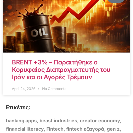
BRENT +3% – Παραιτήθηκε ο
Κορυφαίος Διαπραγματευτής του
Ιράν και οι Αγορές Τρέμουν
April 24, 2026
No Comments
Ετικέτες:
banking apps
,
beast industries
,
creator economy
,
financial literacy
,
Fintech
,
fintech εξαγορά
,
gen z
,