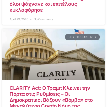
όλοι ψάχνανε και επιτέλους
κυκλοφόρησε
April 29, 2026
No Comments
CRYPTOCURRENCY
CLARITY Act: Ο Τραμπ Κλείνει την
Πόρτα στις Ρυθμίσεις – Οι
Δημοκρατικοί Βάζουν «Βόμβα» στο
Μεγαλύτερο Crypto Νόμο της