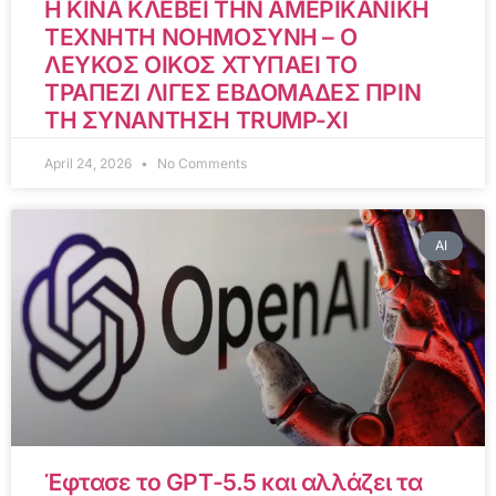
Η ΚΙΝΑ ΚΛΕΒΕΙ ΤΗΝ ΑΜΕΡΙΚΑΝΙΚΗ
ΤΕΧΝΗΤΗ ΝΟΗΜΟΣΥΝΗ – Ο
ΛΕΥΚΟΣ ΟΙΚΟΣ ΧΤΥΠΑΕΙ ΤΟ
ΤΡΑΠΕΖΙ ΛΙΓΕΣ ΕΒΔΟΜΑΔΕΣ ΠΡΙΝ
ΤΗ ΣΥΝΑΝΤΗΣΗ TRUMP-XI
April 24, 2026
No Comments
AI
Έφτασε το GPT-5.5 και αλλάζει τα