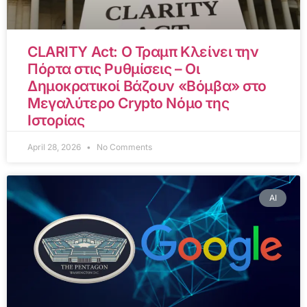
CLARITY Act: Ο Τραμπ Κλείνει την
Πόρτα στις Ρυθμίσεις – Οι
Δημοκρατικοί Βάζουν «Βόμβα» στο
Μεγαλύτερο Crypto Νόμο της
Ιστορίας
April 28, 2026
No Comments
AI