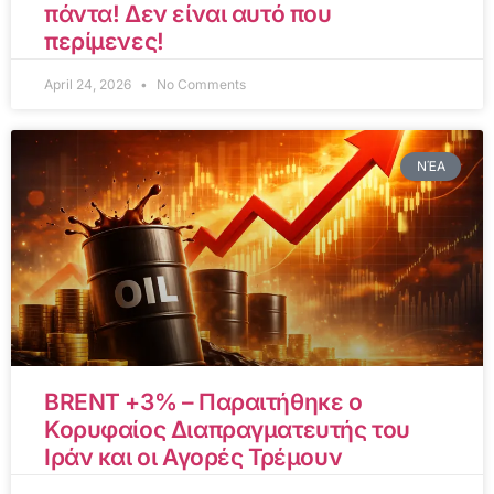
πάντα! Δεν είναι αυτό που
περίμενες!
April 24, 2026
No Comments
ΝΈΑ
BRENT +3% – Παραιτήθηκε ο
Κορυφαίος Διαπραγματευτής του
Ιράν και οι Αγορές Τρέμουν