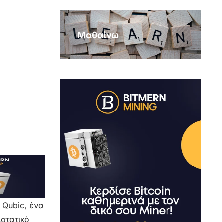
Μαθαίνω
 Qubic, ένα
ιστατικό