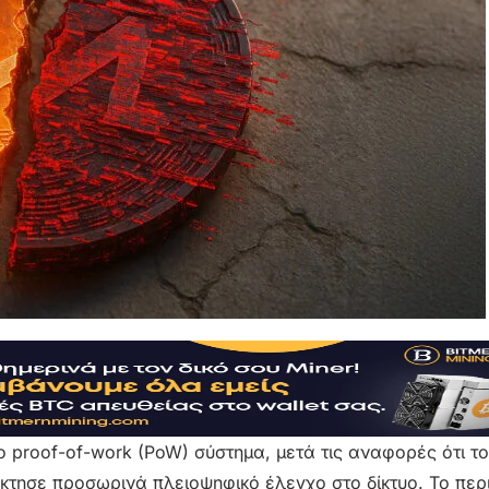
 proof-of-work (PoW) σύστημα, μετά τις αναφορές ότι το
έκτησε προσωρινά πλειοψηφικό έλεγχο στο δίκτυο. Το περ