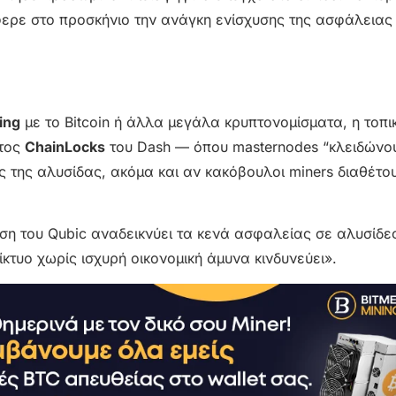
ερε στο προσκήνιο την ανάγκη ενίσχυσης της ασφάλειας
ing
με το Bitcoin ή άλλα μεγάλα κρυπτονομίσματα, η τοπι
ατος
ChainLocks
του Dash — όπου masternodes “κλειδώνου
 της αλυσίδας, ακόμα και αν κακόβουλοι miners διαθέτο
θεση του Qubic αναδεικνύει τα κενά ασφαλείας σε αλυσίδε
κτυο χωρίς ισχυρή οικονομική άμυνα κινδυνεύει».