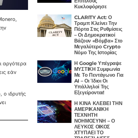
Επιτέλους
Κυκλοφόρησε
CLARITY Act: Ο
Monero,
Τραμπ Κλείνει Την
την
Πόρτα Στις Ρυθμίσεις
– Οι Δημοκρατικοί
Βάζουν «Βόμβα» Στο
Μεγαλύτερο Crypto
Νόμο Της Ιστορίας
Η Google Υπέγραψε
αι αργότερα
ΜΥΣΤΙΚΗ Συμφωνία
εις εάν
Με Το Πεντάγωνο Για
AI – Οι Ίδιοι Οι
Υπάλληλοί Της
Εξεγείρονται!
, ο ιδρυτής
νει
Η ΚΙΝΑ ΚΛΕΒΕΙ ΤΗΝ
ΑΜΕΡΙΚΑΝΙΚΗ
ΤΕΧΝΗΤΗ
ΝΟΗΜΟΣΥΝΗ – Ο
ΛΕΥΚΟΣ ΟΙΚΟΣ
ΧΤΥΠΑΕΙ ΤΟ