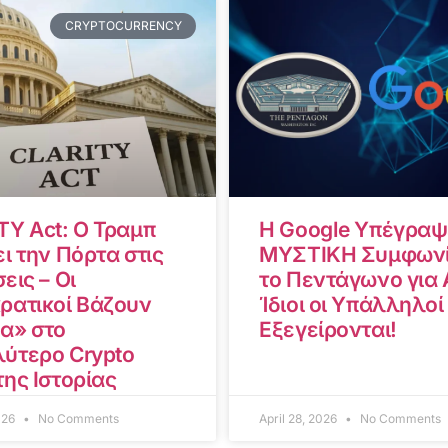
CRYPTOCURRENCY
TY Act: Ο Τραμπ
Η Google Υπέγραψ
ι την Πόρτα στις
ΜΥΣΤΙΚΗ Συμφωνί
εις – Οι
το Πεντάγωνο για A
ρατικοί Βάζουν
Ίδιοι οι Υπάλληλοί
α» στο
Εξεγείρονται!
ύτερο Crypto
της Ιστορίας
2026
No Comments
April 28, 2026
No Comments