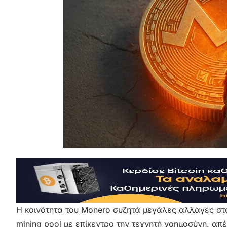
Η κοινότητα του Monero συζητά μεγάλες αλλαγές στο
mining pool με επίκεντρο την τεχνητή νοημοσύνη, απ