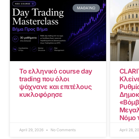
ΜΑΘΑΊΝΩ
Το ελληνικό course day
CLARI
trading που όλοι
Κλείνε
ψάχνανε και επιτέλους
Ρυθμίσ
κυκλοφόρησε
Δημοκ
«Βόμβ
Μεγαλ
Νόμο 
April 29, 2026
No Comments
April 28, 