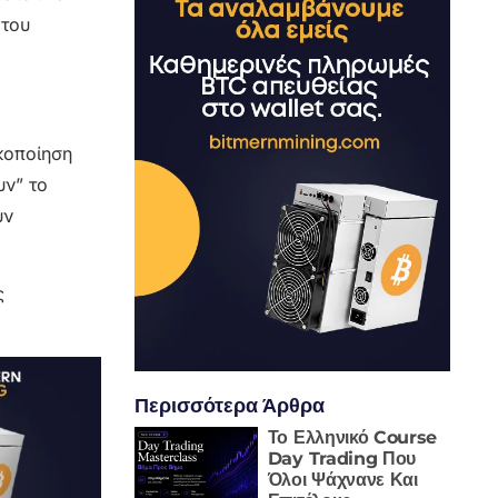
 του
κοποίηση
ν” το
υν
ς
Περισσότερα Άρθρα
Το Ελληνικό Course
Day Trading Που
Όλοι Ψάχνανε Και