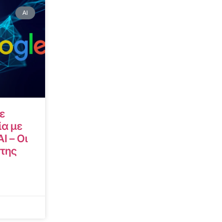
AI
ε
α με
I – Οι
 της