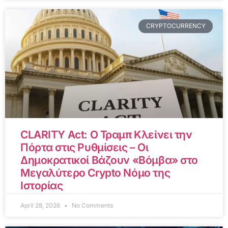
CRYPTOCURRENCY
CLARITY Act: Ο Τραμπ Κλείνει την
Πόρτα στις Ρυθμίσεις – Οι
Δημοκρατικοί Βάζουν «Βόμβα» στο
Μεγαλύτερο Crypto Νόμο της
Ιστορίας
April 28, 2026
No Comments