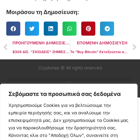
Μοιράσου τη Δημοσίευση:
ΠΡΟΗΓΟΥΜΕΝΗ ΔΗΜΟΣΙΕΥΣΗ
ΕΠΟΜΕΝΗ ΔΗΜΟΣΙΕΥΣΗ
$306 ΔΙΣ. “ΣΚΙΩΔΕΙΣ” ΖΗΜΙΕΣ ΣΤΙΣ ΑΜΕΡΙΚΑΝΙΚΕΣ ΤΡΑΠΕΖΕΣ: ΤΙ ΚΡΥΒΕΤΑΙ ΠΙΣΩ ΑΠΟ ΤΑ UNREALIZED LOSSES ΚΑΙ ΓΙΑΤΙ Η ΑΓΟΡΑ ΠΑΡΑΚΟΛΟΥΘΕΙ
Το “Buy Bitcoin” Εκτοξεύεται στην Google: Σήμα Μαζικής Επιστροφής;
Cryptonea © All rights reserved
Σεβόμαστε τα προσωπικά σας δεδομένα
Χρησιμοποιούμε Cookies για να βελτιώσουμε την
εμπειρία περιήγησής σας, και να αναλύουμε την
επισκεψιμότητά μας. Δεν χρησιμοποιούμε τα Cookies μας
για να παρακολουθήσουμε την δραστηριότητά σας.
Κάνοντας κλικ στο "Αποδοχή Όλων", συναινείτε στη