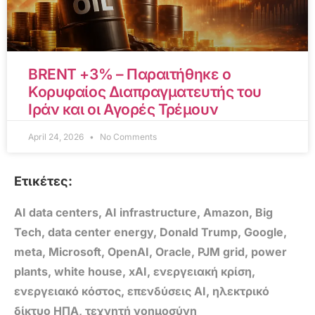
BRENT +3% – Παραιτήθηκε ο
Κορυφαίος Διαπραγματευτής του
Ιράν και οι Αγορές Τρέμουν
April 24, 2026
No Comments
Ετικέτες:
AI data centers
,
AI infrastructure
,
Amazon
,
Big
Tech
,
data center energy
,
Donald Trump
,
Google
,
meta
,
Microsoft
,
OpenAI
,
Oracle
,
PJM grid
,
power
plants
,
white house
,
xAI
,
ενεργειακή κρίση
,
ενεργειακό κόστος
,
επενδύσεις AI
,
ηλεκτρικό
δίκτυο ΗΠΑ
,
τεχνητή νοημοσύνη