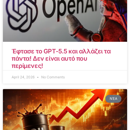
Έφτασε το GPT-5.5 και αλλάζει τα
πάντα! Δεν είναι αυτό που
περίμενες!
April 24, 2026
No Comments
ΝΈΑ