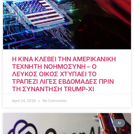
Η ΚΙΝΑ ΚΛΕΒΕΙ ΤΗΝ ΑΜΕΡΙΚΑΝΙΚΗ
ΤΕΧΝΗΤΗ ΝΟΗΜΟΣΥΝΗ – Ο
ΛΕΥΚΟΣ ΟΙΚΟΣ ΧΤΥΠΑΕΙ ΤΟ
ΤΡΑΠΕΖΙ ΛΙΓΕΣ ΕΒΔΟΜΑΔΕΣ ΠΡΙΝ
ΤΗ ΣΥΝΑΝΤΗΣΗ TRUMP-XI
April 24, 2026
No Comments
AI