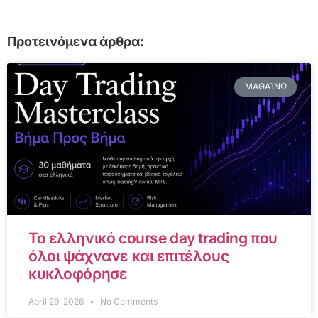
Προτεινόμενα άρθρα:
ΜΑΘΑΊΝΩ
Το ελληνικό course day trading που
όλοι ψάχνανε και επιτέλους
κυκλοφόρησε
April 29, 2026
No Comments