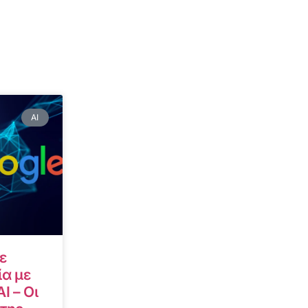
AI
ε
α με
I – Οι