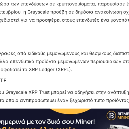
ν χώρο των επενδύσεων σε κρυπτονομίσματα, παρουσίασε 
πτεμβρίου, η Grayscale προέβη σε δημόσια ανακοίνωση σχ
σχεδιαστεί για να προσφέρει στους επενδυτές ένα μονοπάτ
γγραφές από ειδικούς μεμονωμένους και θεσμικούς διαπισ
 άλλα επενδυτικά προϊόντα μεμονωμένων περιουσιακών στο
ροφοδοτεί το XRP Ledger (XRPL).
ETF
του Grayscale XRP Trust μπορεί να οδηγήσει στην ανάπτυξ
το οποίο αντιπροσωπεύει έναν ξεχωριστό τύπο προϊόντος