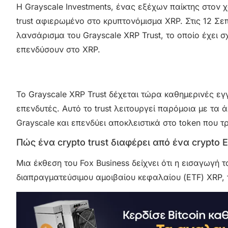
Η Grayscale Investments, ένας εξέχων παίκτης στο
trust αφιερωμένο στο κρυπτονόμισμα XRP. Στις 12 Σε
λανσάρισμα του Grayscale XRP Trust, το οποίο έχει 
επενδύσουν στο XRP.
Το Grayscale XRP Trust δέχεται τώρα καθημερινές ε
επενδυτές. Αυτό το trust λειτουργεί παρόμοια με τα
Grayscale και επενδύει αποκλειστικά στο token που τ
Πώς ένα crypto trust διαφέρει από ένα crypto 
Μια έκθεση του Fox Business δείχνει ότι η εισαγωγή 
διαπραγματεύσιμου αμοιβαίου κεφαλαίου (ETF) XRP, 