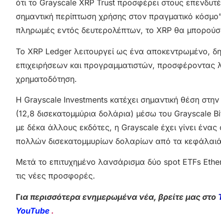
ότι το Grayscale XRP Trust προσφέρει στους επενδυτ
σημαντική περίπτωση χρήσης στον πραγματικό κόσμο”
πληρωμές εντός δευτερολέπτων, το XRP θα μπορούσε
Το XRP Ledger λειτουργεί ως ένα αποκεντρωμένο, δη
επιχειρήσεων και προγραμματιστών, προσφέροντας λύ
χρηματοδότηση.
Η Grayscale Investments κατέχει σημαντική θέση στ
(12,8 δισεκατομμύρια δολάρια) μέσω του Grayscale Bi
με δέκα άλλους εκδότες, η Grayscale έχει γίνει ένας
πολλών δισεκατομμυρίων δολαρίων από τα κεφάλαιά
Μετά το επιτυχημένο λανσάρισμα δύο spot ETFs Ether
τις νέες προσφορές.
Γ
ια περισσότερα ενημερωμένα νέα, βρείτε μας στο
YouTube
.