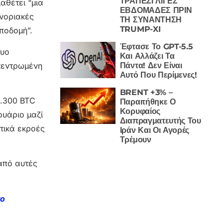
ΤΡΑΠΕΖΙ ΛΙΓΕΣ
αθέτει “μια
ΕΒΔΟΜΑΔΕΣ ΠΡΙΝ
υνοριακές
ΤΗ ΣΥΝΑΝΤΗΣΗ
TRUMP-XI
ποδομή”.
Έφτασε Το GPT-5.5
τυο
Και Αλλάζει Τα
οκεντρωμένη
Πάντα! Δεν Είναι
Αυτό Που Περίμενες!
BRENT +3% –
2.300 BTC
Παραιτήθηκε Ο
Κορυφαίος
ουάριο μαζί
Διαπραγματευτής Του
κτικά εκροές
Ιράν Και Οι Αγορές
Τρέμουν
 από αυτές
το