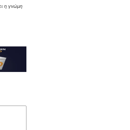
ι η γνώμη