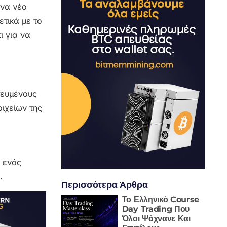
ένα νέο
ετικά με το
ι για να
τευμένους
ιχείων της
η ενός
.
Περισσότερα Άρθρα
Το Ελληνικό Course
Day Trading Που
Όλοι Ψάχνανε Και