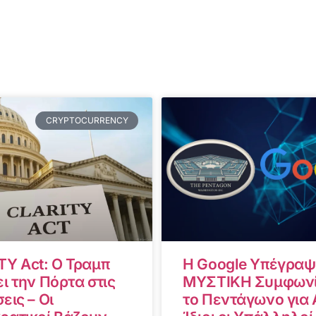
CRYPTOCURRENCY
TY Act: Ο Τραμπ
Η Google Υπέγραψ
ι την Πόρτα στις
ΜΥΣΤΙΚΗ Συμφωνί
εις – Οι
το Πεντάγωνο για A