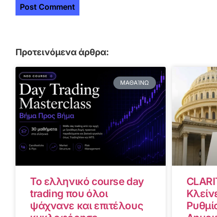
Προτεινόμενα άρθρα:
ΜΑΘΑΊΝΩ
Το ελληνικό course day
CLARI
trading που όλοι
Κλείνε
ψάχνανε και επιτέλους
Ρυθμίσ