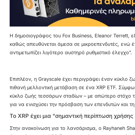
Η δημοσιογράφος του Fox Business, Eleanor Terrett,
καθώς απευθύνεται άμεσα σε μικροεπενδυτές, ενώ έν
αντιμετωπίζει λιγότερο αυστηρό ρυθμιστικό έλεγχο”.
Επιπλέον, η Grayscale έχει περιγράψει έναν κύκλο 
πιθανή μελλοντική μετάβαση σε ένα XRP ETF. Σύμφων
κύκλο ζωής τεσσάρων σταδίων – με απώτερο στόχο την
για να ενισχύσει την πρόσβαση των επενδυτών και τη
Το XRP έχει μια “σημαντική περίπτωση χρήσης 
Στην ανακοίνωση για το λανσάρισμα, ο Rayhaneh Shar