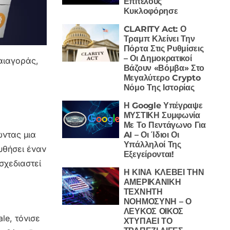
Επιτέλους
Κυκλοφόρησε
CLARITY Act: Ο
Τραμπ Κλείνει Την
Πόρτα Στις Ρυθμίσεις
– Οι Δημοκρατικοί
λαιαγοράς,
Βάζουν «Βόμβα» Στο
Μεγαλύτερο Crypto
Νόμο Της Ιστορίας
Η Google Υπέγραψε
ΜΥΣΤΙΚΗ Συμφωνία
Με Το Πεντάγωνο Για
ώντας μια
AI – Οι Ίδιοι Οι
Υπάλληλοί Της
υθήσει έναν
Εξεγείρονται!
σχεδιαστεί
Η ΚΙΝΑ ΚΛΕΒΕΙ ΤΗΝ
ΑΜΕΡΙΚΑΝΙΚΗ
ΤΕΧΝΗΤΗ
ΝΟΗΜΟΣΥΝΗ – Ο
ΛΕΥΚΟΣ ΟΙΚΟΣ
le, τόνισε
ΧΤΥΠΑΕΙ ΤΟ