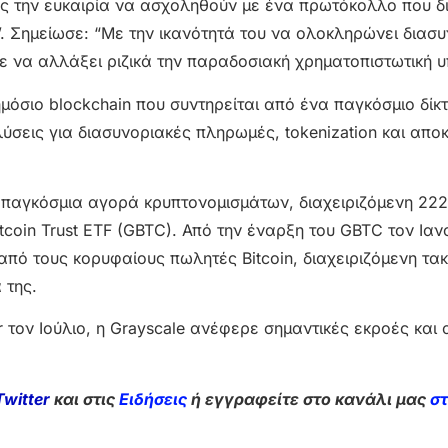
ές την ευκαιρία να ασχοληθούν με ένα πρωτόκολλο που δι
. Σημείωσε: “Με την ικανότητά του να ολοκληρώνει διασ
 να αλλάξει ριζικά την παραδοσιακή χρηματοπιστωτική υ
μόσιο blockchain που συντηρείται από ένα παγκόσμιο δίκ
σεις για διασυνοριακές πληρωμές, tokenization και απ
ην παγκόσμια αγορά κρυπτονομισμάτων, διαχειριζόμενη 22
tcoin Trust ETF (GBTC). Από την έναρξη του GBTC τον Ιαν
 από τους κορυφαίους πωλητές Bitcoin, διαχειριζόμενη τα
 της.
 τον Ιούλιο, η Grayscale ανέφερε σημαντικές εκροές και
Twitter
και στις
Ειδήσεις
ή εγγραφείτε στο κανάλι μας
σ