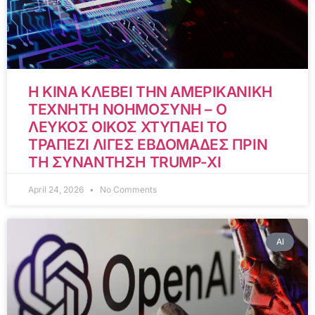
Η ΚΙΝΑ ΚΛΕΒΕΙ ΤΗΝ ΑΜΕΡΙΚΑΝΙΚΗ
ΤΕΧΝΗΤΗ ΝΟΗΜΟΣΥΝΗ – Ο
ΛΕΥΚΟΣ ΟΙΚΟΣ ΧΤΥΠΑΕΙ ΤΟ
ΤΡΑΠΕΖΙ ΛΙΓΕΣ ΕΒΔΟΜΑΔΕΣ ΠΡΙΝ
ΤΗ ΣΥΝΑΝΤΗΣΗ TRUMP-XI
April 24, 2026
No Comments
AI