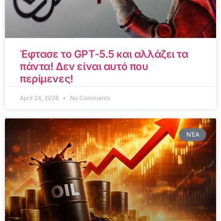
Έφτασε το GPT-5.5 και αλλάζει τα
πάντα! Δεν είναι αυτό που
περίμενες!
April 24, 2026
No Comments
ΝΈΑ