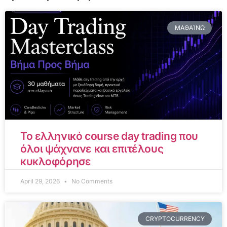
ΜΑΘΑΊΝΩ
Το ελληνικό course day trading που
όλοι ψάχνανε και επιτέλους
κυκλοφόρησε
April 29, 2026
No Comments
CRYPTOCURRENCY