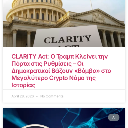
CLARITY Act: Ο Τραμπ Κλείνει την
Πόρτα στις Ρυθμίσεις – Οι
Δημοκρατικοί Βάζουν «Βόμβα» στο
Μεγαλύτερο Crypto Νόμο της
Ιστορίας
April 28, 2026
No Comments
AI