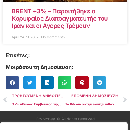
BRENT +3% – Παραιτήθηκε ο
Κορυφαίος Διαπραγματευτής του
Ιράν και οι Αγορές Τρέμουν
April 24, 2026
No Comments
Ετικέτες:
Μοιράσου τη Δημοσίευση:
ΠΡΟΗΓΟΥΜΕΝΗ ΔΗΜΟΣΙΕΥΣΗ
ΕΠΟΜΕΝΗ ΔΗΜΟΣΙΕΥΣΗ
Ο Διευθύνων Σύμβουλος της Binance επιβεβαιώνει ότι o CZ έχει αποκλειστεί οριστικά από τη λειτουργία του Exchange
Το Bitcoin αντιμετωπίζει πιθανή πτώση κάτω από τα $50.000 καθώς οι φάλαινες ετοιμάζονται να πουλήσουν BTC
Cryptonea © All rights reserved