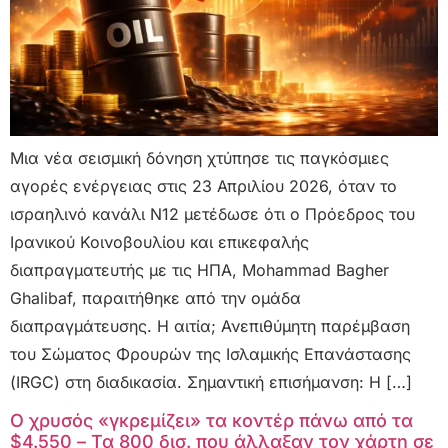
Μια νέα σεισμική δόνηση χτύπησε τις παγκόσμιες
αγορές ενέργειας στις 23 Απριλίου 2026, όταν το
ισραηλινό κανάλι N12 μετέδωσε ότι ο Πρόεδρος του
Ιρανικού Κοινοβουλίου και επικεφαλής
διαπραγματευτής με τις ΗΠΑ, Mohammad Bagher
Ghalibaf, παραιτήθηκε από την ομάδα
διαπραγμάτευσης. Η αιτία; Ανεπιθύμητη παρέμβαση
του Σώματος Φρουρών της Ισλαμικής Επανάστασης
(IRGC) στη διαδικασία. Σημαντική επισήμανση: Η […]
Ο χρυσός «γκρεμίζει» τα κοντέρ πάνω από τα
$4.550 – Τα 800 δισ. που άλλαξαν τον χάρτη σε