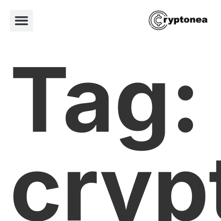
Tag:
cryp