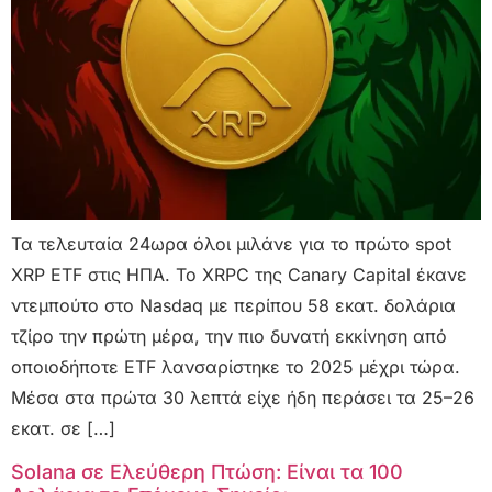
Τα τελευταία 24ωρα όλοι μιλάνε για το πρώτο spot
XRP ETF στις ΗΠΑ. Το XRPC της Canary Capital έκανε
ντεμπούτο στο Nasdaq με περίπου 58 εκατ. δολάρια
τζίρο την πρώτη μέρα, την πιο δυνατή εκκίνηση από
οποιοδήποτε ETF λανσαρίστηκε το 2025 μέχρι τώρα.
Μέσα στα πρώτα 30 λεπτά είχε ήδη περάσει τα 25–26
εκατ. σε […]
Solana σε Ελεύθερη Πτώση: Είναι τα 100