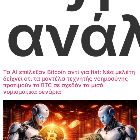
ανά
Τα AI επέλεξαν Bitcoin αντί για fiat: Νέα μελέτη
δείχνει ότι τα μοντέλα τεχνητής νοημοσύνης
προτιμούν το BTC σε σχεδόν τα μισά
νομισματικά σενάρια