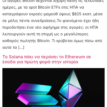
Οι αγορές Bitcoin δέχονται ισχυρή πίεση τις τελευταίες
ημέρες, με τα spot Bitcoin ETFs στις ΗΠΑ να
καταγράφουν εκροές-μαμούθ ύψους $825 εκατ. μέσα
σε μόλις πέντε συνεδριάσεις.Το φαινόμενο έχει ήδη
πυροδοτήσει ένα νέο αφήγημα στις αγορές: οι ΗΠΑ
λειτουργούν αυτή τη στιγμή ως ο μεγαλύτερος
καθαρός πωλητής Bitcoin. Τι κρύβεται όμως πίσω από
αυτά τα […]
Το Solana πάει να περάσει το Ethereum σε
έσοδα για πρώτη φορά στην ιστορία