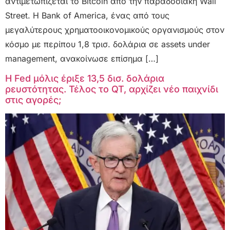
αντιμετωπίζεται το Bitcoin από την παραδοσιακή Wall
Street. Η Bank of America, ένας από τους
μεγαλύτερους χρηματοοικονομικούς οργανισμούς στον
κόσμο με περίπου 1,8 τρισ. δολάρια σε assets under
management, ανακοίνωσε επίσημα […]
Η Fed μόλις έριξε 13,5 δισ. δολάρια
ρευστότητας. Τέλος το QT, αρχίζει νέο παιχνίδι
στις αγορές;