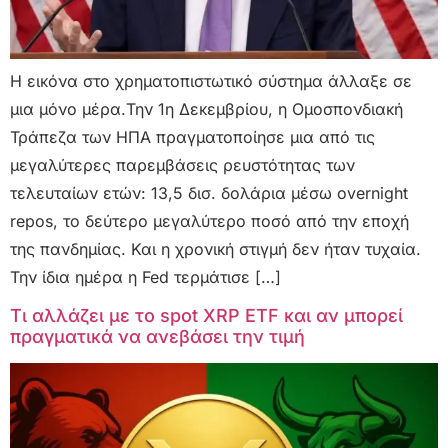
Η εικόνα στο χρηματοπιστωτικό σύστημα άλλαξε σε
μια μόνο μέρα.Την 1η Δεκεμβρίου, η Ομοσπονδιακή
Τράπεζα των ΗΠΑ πραγματοποίησε μια από τις
μεγαλύτερες παρεμβάσεις ρευστότητας των
τελευταίων ετών: 13,5 δισ. δολάρια μέσω overnight
repos, το δεύτερο μεγαλύτερο ποσό από την εποχή
της πανδημίας. Και η χρονική στιγμή δεν ήταν τυχαία.
Την ίδια ημέρα η Fed τερμάτισε […]
Τι αλλάζει με το spot XRP ETF και αν μπορεί
πραγματικά να ανεβάσει την τιμή