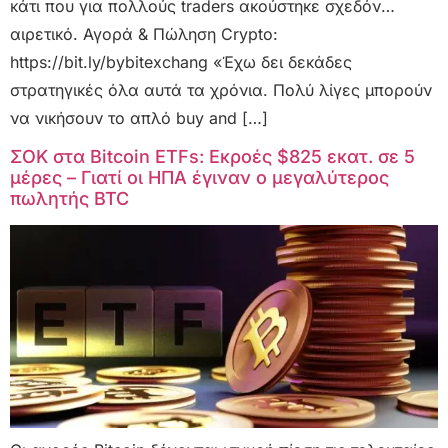
κάτι που για πολλούς traders ακούστηκε σχεδόν…
αιρετικό. Αγορά & Πώληση Crypto:
https://bit.ly/bybitexchang «Έχω δει δεκάδες
στρατηγικές όλα αυτά τα χρόνια. Πολύ λίγες μπορούν
να νικήσουν το απλό buy and […]
ΣΟΚ στα Bitcoin ETFs: Εκροές $825 εκατ. σε 5
μέρες – Γιατί οι ΗΠΑ έγιναν ο μεγαλύτερος
πωλητής BTC