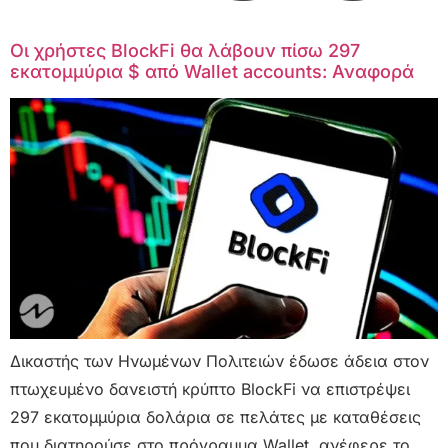
Οι χρήστες BlockFi θα λάβουν πίσω 297
εκατομμύρια $ από Wallet accounts: Αναφορά
Δικαστής των Ηνωμένων Πολιτειών έδωσε άδεια στον
πτωχευμένο δανειστή κρύπτο BlockFi να επιστρέψει
297 εκατομμύρια δολάρια σε πελάτες με καταθέσεις
που διατηρούσε στο πρόγραμμα Wallet, ανέφερε το