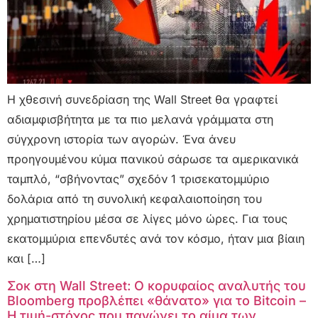
Η χθεσινή συνεδρίαση της Wall Street θα γραφτεί
αδιαμφισβήτητα με τα πιο μελανά γράμματα στη
σύγχρονη ιστορία των αγορών. Ένα άνευ
προηγουμένου κύμα πανικού σάρωσε τα αμερικανικά
ταμπλό, “σβήνοντας” σχεδόν 1 τρισεκατομμύριο
δολάρια από τη συνολική κεφαλαιοποίηση του
χρηματιστηρίου μέσα σε λίγες μόνο ώρες. Για τους
εκατομμύρια επενδυτές ανά τον κόσμο, ήταν μια βίαιη
και […]
Σοκ στη Wall Street: Ο κορυφαίος αναλυτής του
Bloomberg προβλέπει «θάνατο» για το Bitcoin –
Η τιμή-στόχος που παγώνει το αίμα των