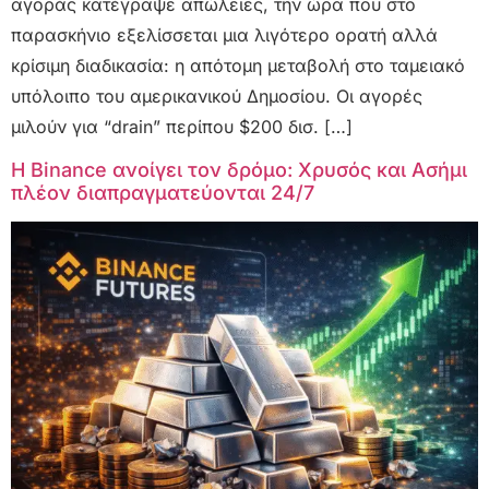
αγοράς κατέγραψε απώλειες, την ώρα που στο
παρασκήνιο εξελίσσεται μια λιγότερο ορατή αλλά
κρίσιμη διαδικασία: η απότομη μεταβολή στο ταμειακό
υπόλοιπο του αμερικανικού Δημοσίου. Οι αγορές
μιλούν για “drain” περίπου $200 δισ. […]
Η Binance ανοίγει τον δρόμο: Χρυσός και Ασήμι
πλέον διαπραγματεύονται 24/7