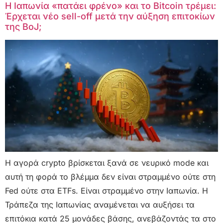
Η Ιαπωνία «πατάει φρένο» και το Bitcoin τρέμει:
Έρχεται νέο sell-off μετά την αύξηση επιτοκίων
της BoJ;
Η αγορά crypto βρίσκεται ξανά σε νευρικό mode και
αυτή τη φορά το βλέμμα δεν είναι στραμμένο ούτε στη
Fed ούτε στα ETFs. Είναι στραμμένο στην Ιαπωνία. Η
Τράπεζα της Ιαπωνίας αναμένεται να αυξήσει τα
επιτόκια κατά 25 μονάδες βάσης, ανεβάζοντάς τα στο