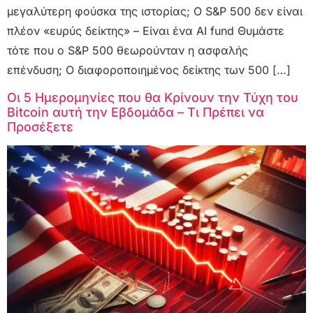
μεγαλύτερη φούσκα της ιστορίας; Ο S&P 500 δεν είναι
πλέον «ευρύς δείκτης» – Είναι ένα AI fund Θυμάστε
τότε που ο S&P 500 θεωρούνταν η ασφαλής
επένδυση; Ο διαφοροποιημένος δείκτης των 500 […]
Οι 5 Ημερομηνίες που θα Κρίνουν την Τύχη του
Bitcoin αυτή την Εβδομάδα – Τι Πρέπει να
Προσέξετε