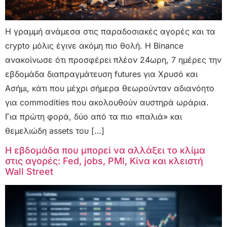
Η γραμμή ανάμεσα στις παραδοσιακές αγορές και τα
crypto μόλις έγινε ακόμη πιο θολή. Η Binance
ανακοίνωσε ότι προσφέρει πλέον 24ωρη, 7 ημέρες την
εβδομάδα διαπραγμάτευση futures για Χρυσό και
Ασήμι, κάτι που μέχρι σήμερα θεωρούνταν αδιανόητο
για commodities που ακολουθούν αυστηρά ωράρια.
Για πρώτη φορά, δύο από τα πιο «παλιά» και
θεμελιώδη assets του […]
Η εβδομάδα που μπορεί να αλλάξει το κλίμα
στις αγορές: Fed, jobs, PMI, Κίνα και κλειστή
Wall Street