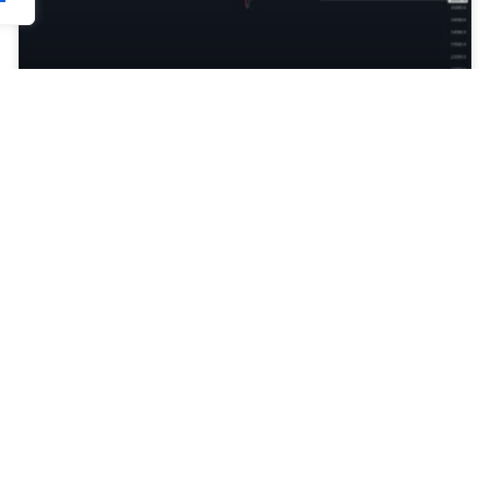
Bitcoin Τεχνική Ανάλυση 18/9
Γιώργος Μπιτσούνης
September 18, 2023