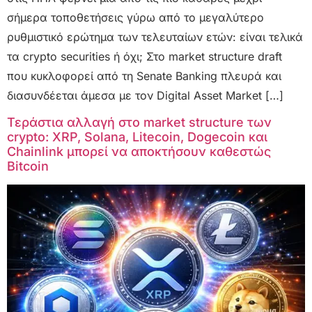
σήμερα τοποθετήσεις γύρω από το μεγαλύτερο
ρυθμιστικό ερώτημα των τελευταίων ετών: είναι τελικά
τα crypto securities ή όχι; Στο market structure draft
που κυκλοφορεί από τη Senate Banking πλευρά και
διασυνδέεται άμεσα με τον Digital Asset Market […]
Τεράστια αλλαγή στο market structure των
crypto: XRP, Solana, Litecoin, Dogecoin και
Chainlink μπορεί να αποκτήσουν καθεστώς
Bitcoin