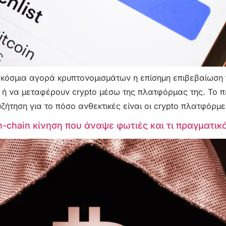
όσμια αγορά κρυπτονομισμάτων η επίσημη επιβεβαίωση τ
 να μεταφέρουν crypto μέσω της πλατφόρμας της. Το πε
υζήτηση για το πόσο ανθεκτικές είναι οι crypto πλατφόρμ
n-chain κίνηση που άναψε φωτιές και τι πραγματικ