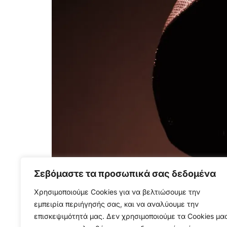
Σεβόμαστε τα προσωπικά σας δεδομένα
Μια απλή on-chain συναλλαγή ήταν αρκετή 
καταγράφηκε μεταφορά 2,56 BTC προς τη διάσ
Χρησιμοποιούμε Cookies για να βελτιώσουμε την
εμπειρία περιήγησής σας, και να αναλύουμε την
σχέση με τα μεγέθη της αγοράς, όμως το όν
επισκεψιμότητά μας. Δεν χρησιμοποιούμε τα Cookies μα