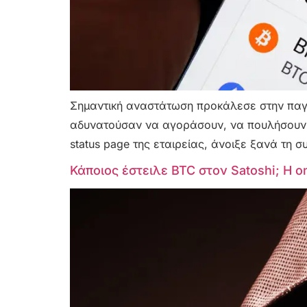
Σημαντική αναστάτωση προκάλεσε στην παγκ
αδυνατούσαν να αγοράσουν, να πουλήσουν ή
status page της εταιρείας, άνοιξε ξανά τη σ
Κάποιος έστειλε BTC στον Satoshi; Η o