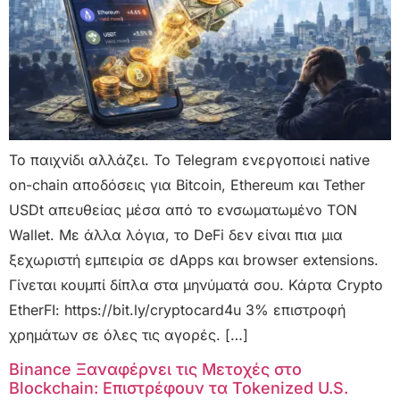
Το παιχνίδι αλλάζει. Το Telegram ενεργοποιεί native
on-chain αποδόσεις για Bitcoin, Ethereum και Tether
USDt απευθείας μέσα από το ενσωματωμένο TON
Wallet. Με άλλα λόγια, το DeFi δεν είναι πια μια
ξεχωριστή εμπειρία σε dApps και browser extensions.
Γίνεται κουμπί δίπλα στα μηνύματά σου. Κάρτα Crypto
EtherFI: https://bit.ly/cryptocard4u 3% επιστροφή
χρημάτων σε όλες τις αγορές. […]
Binance Ξαναφέρνει τις Μετοχές στο
Blockchain: Επιστρέφουν τα Tokenized U.S.