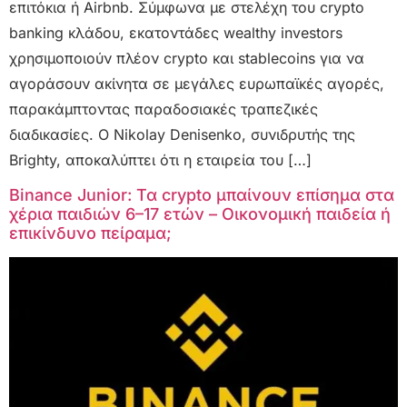
επιτόκια ή Airbnb. Σύμφωνα με στελέχη του crypto
banking κλάδου, εκατοντάδες wealthy investors
χρησιμοποιούν πλέον crypto και stablecoins για να
αγοράσουν ακίνητα σε μεγάλες ευρωπαϊκές αγορές,
παρακάμπτοντας παραδοσιακές τραπεζικές
διαδικασίες. Ο Nikolay Denisenko, συνιδρυτής της
Brighty, αποκαλύπτει ότι η εταιρεία του […]
Binance Junior: Τα crypto μπαίνουν επίσημα στα
χέρια παιδιών 6–17 ετών – Οικονομική παιδεία ή
επικίνδυνο πείραμα;