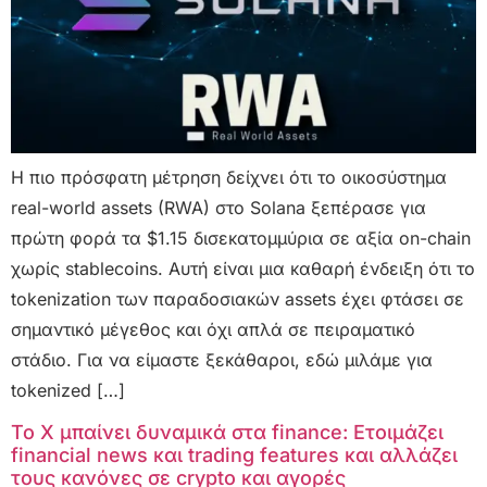
Η πιο πρόσφατη μέτρηση δείχνει ότι το οικοσύστημα
real-world assets (RWA) στο Solana ξεπέρασε για
πρώτη φορά τα $1.15 δισεκατομμύρια σε αξία on-chain
χωρίς stablecoins. Αυτή είναι μια καθαρή ένδειξη ότι το
tokenization των παραδοσιακών assets έχει φτάσει σε
σημαντικό μέγεθος και όχι απλά σε πειραματικό
στάδιο. Για να είμαστε ξεκάθαροι, εδώ μιλάμε για
tokenized […]
Το X μπαίνει δυναμικά στα finance: Ετοιμάζει
financial news και trading features και αλλάζει
τους κανόνες σε crypto και αγορές