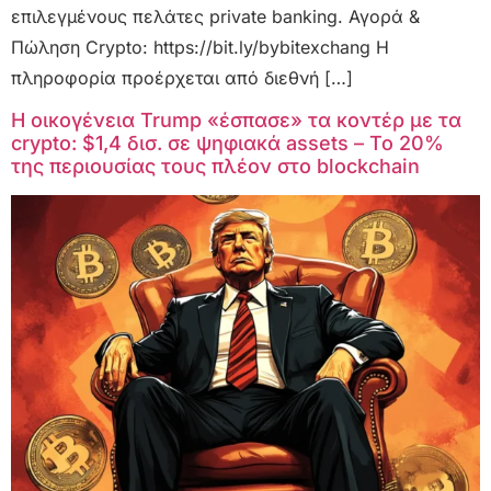
επιλεγμένους πελάτες private banking. Αγορά &
Πώληση Crypto: https://bit.ly/bybitexchang Η
πληροφορία προέρχεται από διεθνή […]
Η οικογένεια Trump «έσπασε» τα κοντέρ με τα
crypto: $1,4 δισ. σε ψηφιακά assets – Το 20%
της περιουσίας τους πλέον στο blockchain