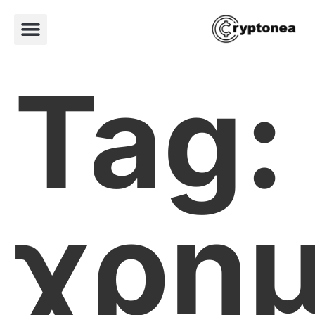
Tag:
χρημ