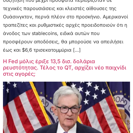
τεχνικές παρουσιάσεις και κλειστές αίθουσες της
Ουάσινγκτον, περνά πλέον στο προσκήνιο. Αμερικανοί
τραπεζίτες και ρυθμιστικές αρχές προειδοποιούν ότι η
άνοδος των stablecoins, ειδικά αυτών που
προσφέρουν αποδόσεις, θα μπορούσε να απειλήσει
έως και $6,6 τρισεκατομμύρια […]
Η Fed μόλις έριξε 13,5 δισ. δολάρια
ρευστότητας. Τέλος το QT, αρχίζει νέο παιχνίδι
στις αγορές;