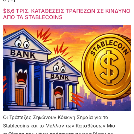
$6,6 ΤΡΙΣ. ΚΑΤΑΘΕΣΕΙΣ ΤΡΑΠΕΖΩΝ ΣΕ ΚΙΝΔΥΝΟ
ΑΠΟ TA STABLECOINS
Οι Τράπεζες Σηκώνουν Κόκκινη Σημαία για τα
Stablecoins και το Μέλλον των Καταθέσεων Μια
συζήτηση που μέχρι πρόσφατα περιοριζόταν σε