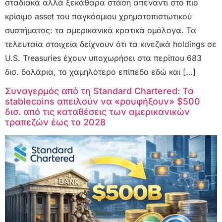
σταδιακά αλλά ξεκάθαρα στάση απέναντι στο πιο
κρίσιμο asset του παγκόσμιου χρηματοπιστωτικού
συστήματος: τα αμερικανικά κρατικά ομόλογα. Τα
τελευταία στοιχεία δείχνουν ότι τα κινεζικά holdings σε
U.S. Treasuries έχουν υποχωρήσει στα περίπου 683
δισ. δολάρια, το χαμηλότερο επίπεδο εδώ και […]
Συναγερμός από τη Standard Chartered: Τα
stablecoins απειλούν να «ρουφήξουν» $500
δισ. από τις καταθέσεις των αμερικανικών
τραπεζών έως το 2028