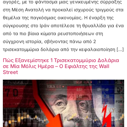
αγορές, με το φάντασμα μιας γενικευμένης σύρραξης
στη Μέση Ανατολή να προκαλεί ισχυρούς τριγμούς στα
θεμέλια της παγκόσμιας οικονομίας. Η έναρξη της
σύγκρουσης στο Ιράν αποτέλεσε τη θρυαλλίδα για ένα
από τα πιο βίαια κύματα ρευστοποιήσεων στη
σύγχρονη ιστορία, σβήνοντας πάνω από 2
τρισεκατομμύρια δολάρια από την κεφαλαιοποίηση […]
Πώς Εξανεμίστηκε 1 Τρισεκατομμύριο Δολάρια
σε Μία Μόλις Ημέρα – Ο Εφιάλτης της Wall
Street