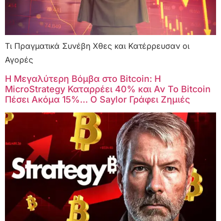
Τι Πραγματικά Συνέβη Χθες και Κατέρρευσαν οι
Αγορές
Η Μεγαλύτερη Βόμβα στο Bitcoin: Η
MicroStrategy Καταρρέει 40% και Αν Το Bitcoin
Πέσει Ακόμα 15%… Ο Saylor Γράφει Ζημιές