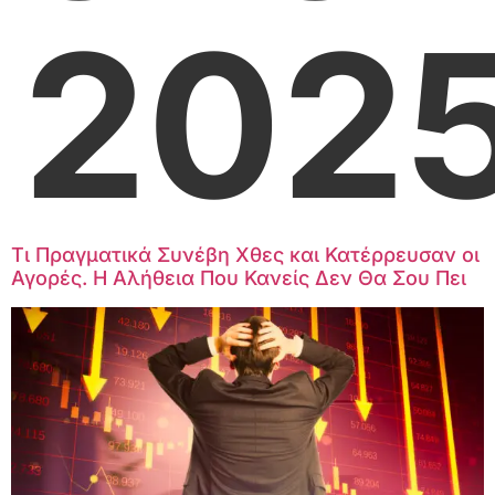
202
Τι Πραγματικά Συνέβη Χθες και Κατέρρευσαν οι
Αγορές. Η Αλήθεια Που Κανείς Δεν Θα Σου Πει