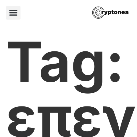
Tag:
επεν