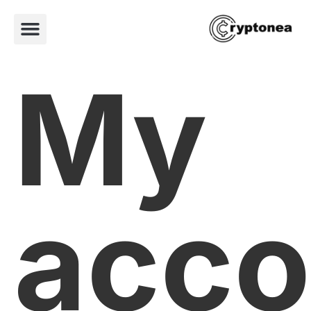
My
acco