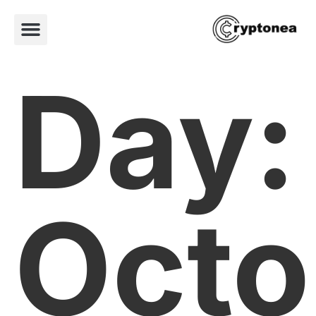
Day:
Octo