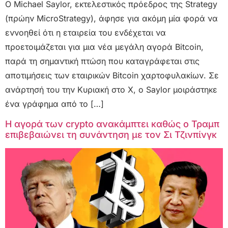
Ο Michael Saylor, εκτελεστικός πρόεδρος της Strategy
(πρώην MicroStrategy), άφησε για ακόμη μία φορά να
εννοηθεί ότι η εταιρεία του ενδέχεται να
προετοιμάζεται για μια νέα μεγάλη αγορά Bitcoin,
παρά τη σημαντική πτώση που καταγράφεται στις
αποτιμήσεις των εταιρικών Bitcoin χαρτοφυλακίων. Σε
ανάρτησή του την Κυριακή στο X, o Saylor μοιράστηκε
ένα γράφημα από το […]
Η αγορά των crypto ανακάμπτει καθώς ο Τραμπ
επιβεβαιώνει τη συνάντηση με τον Σι Τζινπίνγκ