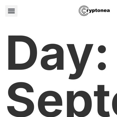
Day:
Sep