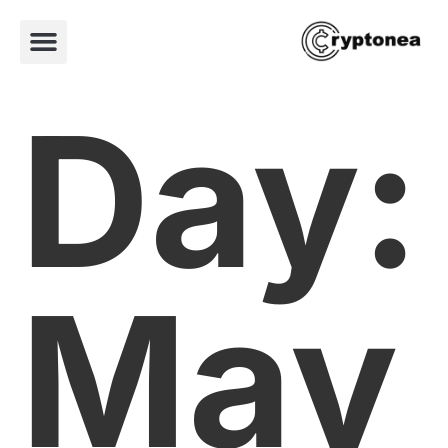
Day:
May