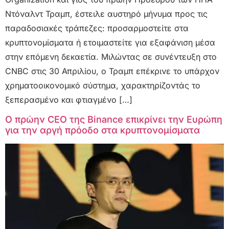
Ντόναλντ Τραμπ, έστειλε αυστηρό μήνυμα προς τις
παραδοσιακές τράπεζες: προσαρμοστείτε στα
κρυπτονομίσματα ή ετοιμαστείτε για εξαφάνιση μέσα
στην επόμενη δεκαετία. Μιλώντας σε συνέντευξη στο
CNBC στις 30 Απριλίου, ο Τραμπ επέκρινε το υπάρχον
χρηματοοικονομικό σύστημα, χαρακτηρίζοντάς το
ξεπερασμένο και φτιαγμένο […]
Ο πρώην CEO της Binance επικρίνει την Ευρώπη
για την αργή πρόοδο στα κρυπτονομίσματα