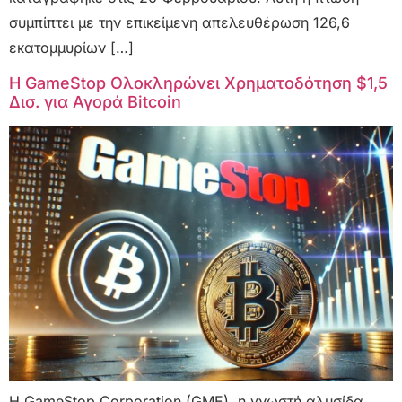
συμπίπτει με την επικείμενη απελευθέρωση 126,6
εκατομμυρίων […]
Η GameStop Ολοκληρώνει Χρηματοδότηση $1,5
Δισ. για Αγορά Bitcoin
Η GameStop Corporation (GME), η γνωστή αλυσίδα